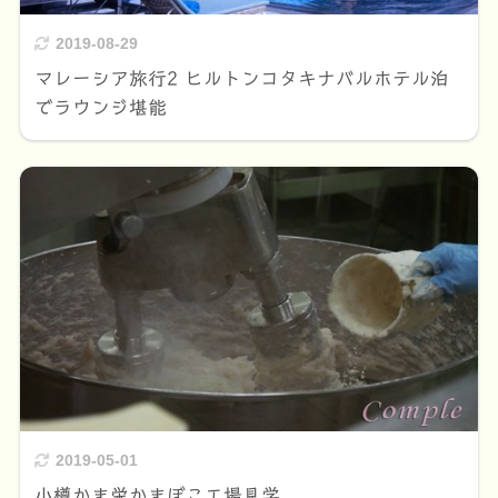
2019-08-29
マレーシア旅行2 ヒルトンコタキナバルホテル泊
でラウンジ堪能
2019-05-01
小樽かま栄かまぼこ工場見学