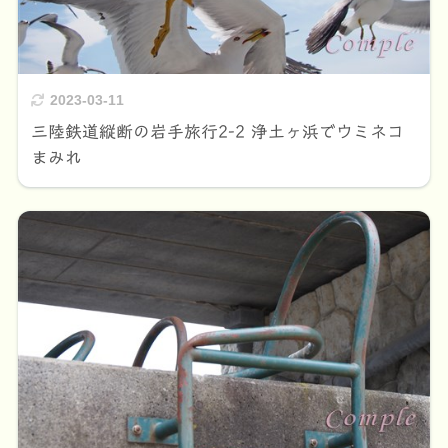
2023-03-11
三陸鉄道縦断の岩手旅行2-2 浄土ヶ浜でウミネコ
まみれ