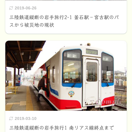
2019-06-26
三陸鉄道縦断の岩手旅行2-1 釜石駅－宮古駅のバ
スから被災地の現状
2019-03-10
三陸鉄道縦断の岩手旅行1 南リアス線終点まで